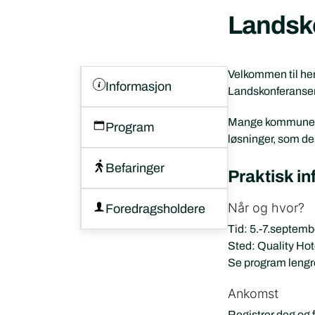
Landsk
Velkommen til her
Informasjon
Landskonferansen
Mange kommuner op
Program
løsninger, som de
Befaringer
Praktisk i
Når og hvor?
Foredragsholdere
Tid: 5.-7.septem
Sted: Quality Hot
Se program lengre 
Ankomst
Registrer deg og f