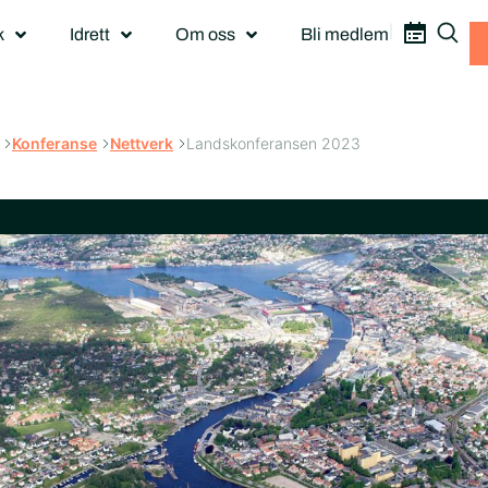
|
k
Idrett
Om oss
Bli medlem
Konferanse
Nettverk
Landskonferansen 2023