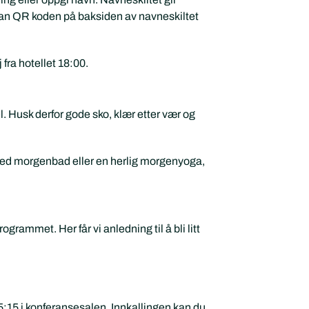
Scan QR koden på baksiden av navneskiltet
fra hotellet 18:00.
 Husk derfor gode sko, klær etter vær og
e med morgenbad eller en herlig morgenyoga,
rammet. Her får vi anledning til å bli litt
:15 i konferansesalen. Innkallingen kan du