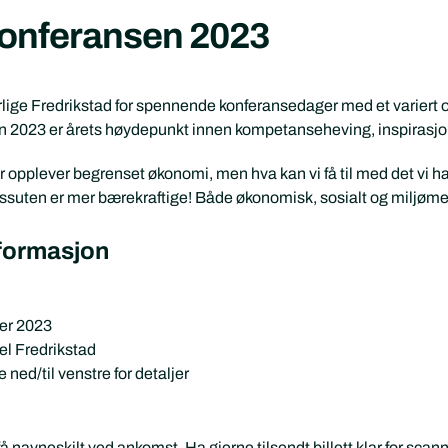
onferansen 2023
lige Fredrikstad for spennende konferansedager med et variert 
 2023 er årets høydepunkt innen kompetanseheving, inspirasjon
plever begrenset økonomi, men hva kan vi få til med det vi ha
ssuten er mer bærekraftige! Både økonomisk, sosialt og miljøme
nformasjon
ber 2023
el Fredrikstad
ned/til venstre for detaljer
å navneskilt ved ankomst. Ha gjerne tilsendt billett klar for scan