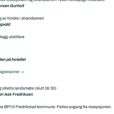
ersen Gurholt
g av hindre i strandsonen
gvald
egg utstillere
en på hotellet
 fagsesjoner
 idretts landsmøte (slutt 16:30)
Siri Ask Fredriksen
 fra BPI til Fredrikstad kommune. Felles avgang fra resepsjonen.