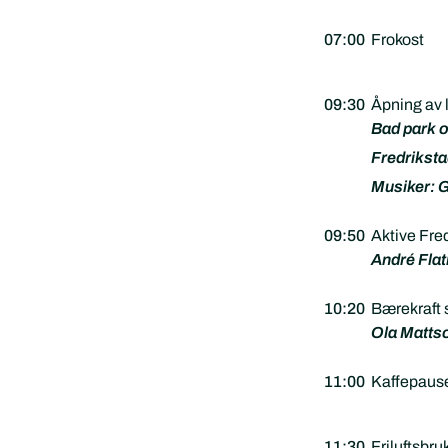
07:00
Frokost
09:30
Åpning av
Bad park o
Fredrikst
Musiker: 
09:50
Aktive Fred
André Flat
10:20
Bærekraft 
Ola Matts
11:00
Kaffepause
11:30
Friluftsbr