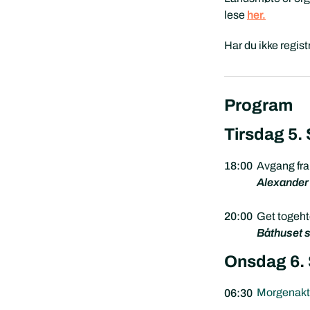
lese
her.
Har du ikke regist
Program
Tirsdag 5.
18:00
Avgang fra 
Alexande
20:00
Get togehte
Båthuset 
Onsdag 6.
Morgenaktiv
06:30