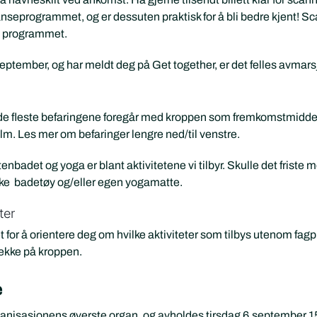
anseprogrammet, og er dessuten praktisk for å bli bedre kjent! 
på programmet.
tember, og har meldt deg på Get together, er det felles avmarsj 
 de fleste befaringene foregår med kroppen som fremkomstmiddel.
lm. Les mer om befaringer lengre ned/til venstre.
nbadet og yoga er blant aktivitetene vi tilbyr. Skulle det frist
uske badetøy og/eller egen yogamatte.
ter
or å orientere deg om hvilke aktiviteter som tilbys utenom fagprog
rekke på kroppen.
e
nisasjonens øverste organ, og avholdes tirsdag 6.september 15