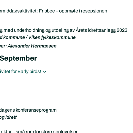
ermiddagsaktivitet: Frisbee – oppmøte i resepsjonen
 med underholdning og utdeling av Årets idrettsanlegg 2023
ad kommune / Viken fylkeskommune
ser: Alexander Hermansen
 September
itet for Early birds!
 dagens konferanseprogram
og idrett
itektur – små rom for store opplevelser