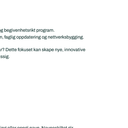
og begivenhetsrikt program.
, faglig oppdatering og nettverksbygging.
r? Dette fokuset kan skape nye, innovative
ssig.
ning eller oppgi navn. Navneskiltet gir