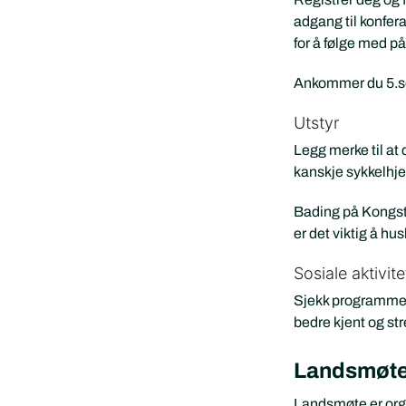
adgang til konfer
for å følge med 
Ankommer du 5.sep
Utstyr
Legg merke til at
kanskje sykkelhje
Bading på Kongste
er det viktig å h
Sosiale aktivite
Sjekk programmet f
bedre kjent og st
Landsmøt
Landsmøte er orga