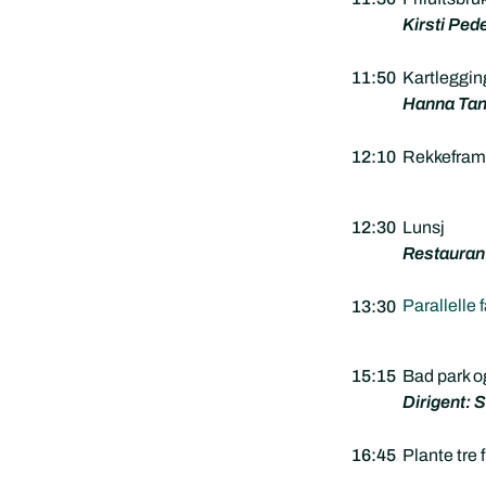
Kirsti Ped
11:50
Kartleggin
Hanna Tan
12:10
Rekkeframl
12:30
Lunsj
Restaurant
Parallelle
13:30
15:15
Bad park og
Dirigent: 
16:45
Plante tre