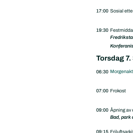
17:00
Sosial ett
19:30
Festmiddag
Fredrikst
Konferani
Torsdag 7.
Morgenaktiv
06:30
07:00
Frokost
09:00
Åpning av
Bad, park 
09:15
Friluftsark