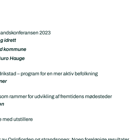
 landskonferansen 2023
g idrett
ad kommune
Guro Hauge
rikstad – program for en mer aktiv befolkning
ner
som rammer for udvikling af fremtidens mødesteder
on
 med utstillere
uk av Oslofjorden og strandsonen: Noen foreløpige resultater