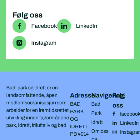
Følg oss
Facebook
LinkedIn
Instagram
Bad, park og idrett er en
Adresse
Navigering
Følg
landsomfattende, åpen
medlemsorganisasjon som
BAD,
Bad
oss
arbeider for en fremtidsrettet
PARK
Park
faceboo
utvikling innen fagområdene
OG
Idrett
LinkedIn
park, idrett, friluftsliv og bad.
IDRETT
Om oss
Instagra
PB 4014