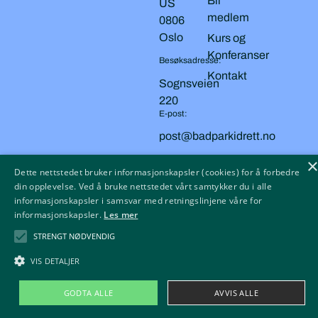
Bli
US
medlem
0806
Oslo
Kurs og
Konferanser
Besøksadresse:
Kontakt
Sognsveien
220
E-post:
post@badparkidrett.no
Dette nettstedet bruker informasjonskapsler (cookies) for å forbedre
Copyright © 2026 BAD, PARK OG IDRETT
Personvern
din opplevelse. Ved å bruke nettstedet vårt samtykker du i alle
informasjonskapsler i samsvar med retningslinjene våre for
Cookies
informasjonskapsler.
Les mer
Tilgjengelighetserklæring
STRENGT NØDVENDIG
VIS DETALJER
GODTA ALLE
AVVIS ALLE