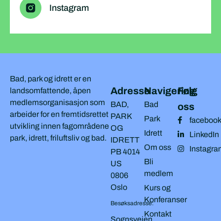
Instagram
Bad, park og idrett er en
Adresse
Navigering
Følg
landsomfattende, åpen
medlemsorganisasjon som
BAD,
Bad
oss
arbeider for en fremtidsrettet
PARK
Park
faceboo
utvikling innen fagområdene
OG
Idrett
LinkedIn
park, idrett, friluftsliv og bad.
IDRETT
Om oss
Instagra
PB 4014
Bli
US
medlem
0806
Oslo
Kurs og
Konferanser
Besøksadresse:
Kontakt
Sognsveien