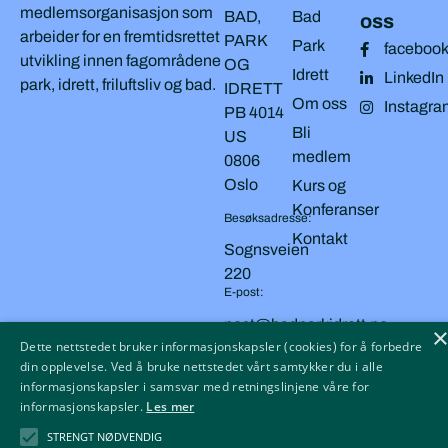
medlemsorganisasjon som
BAD,
Bad
oss
arbeider for en fremtidsrettet
PARK
Park
faceboo
utvikling innen fagområdene
OG
Idrett
LinkedIn
park, idrett, friluftsliv og bad.
IDRETT
Om oss
Instagra
PB 4014
Bli
US
medlem
0806
Oslo
Kurs og
Konferanser
Besøksadresse:
Kontakt
Sognsveien
220
E-post:
post@badparkidrett.no
Dette nettstedet bruker informasjonskapsler (cookies) for å forbedre
din opplevelse. Ved å bruke nettstedet vårt samtykker du i alle
Copyright © 2026 BAD, PARK OG IDRETT
Personvern
informasjonskapsler i samsvar med retningslinjene våre for
informasjonskapsler.
Les mer
Cookies
STRENGT NØDVENDIG