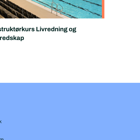
struktørkurs Livredning og
redskap
k
am