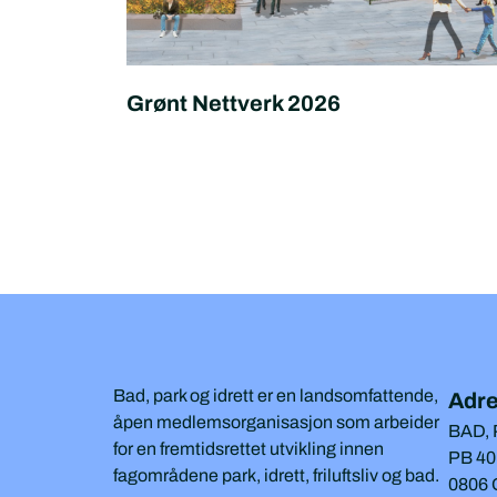
Grønt Nettverk 2026
Bad, park og idrett er en landsomfattende,
Adr
åpen medlemsorganisasjon som arbeider
BAD,
for en fremtidsrettet utvikling innen
PB 40
fagområdene park, idrett, friluftsliv og bad.
0806 