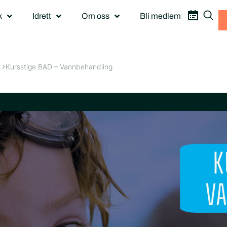
|
k
Idrett
Om oss
Bli medlem
Kursstige BAD – Vannbehandling