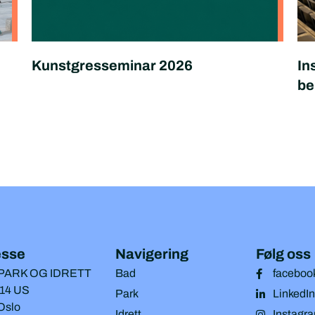
Kunstgresseminar 2026
In
be
esse
Navigering
Følg oss
 PARK OG IDRETT
Bad
faceboo
14 US
Park
LinkedIn
Oslo
Idrett
Instagr