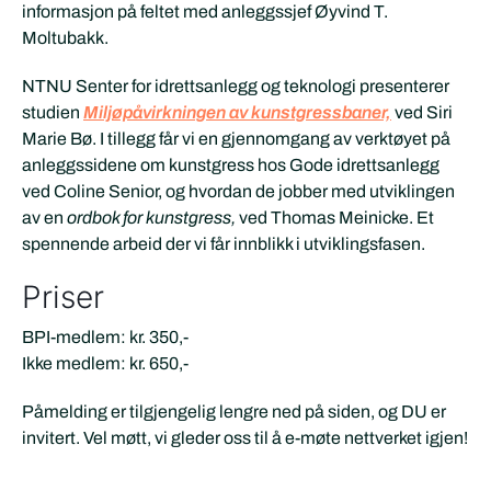
informasjon på feltet med anleggssjef Øyvind T.
Moltubakk.
NTNU Senter for idrettsanlegg og teknologi presenterer
studien
Miljøpåvirkningen av kunstgressbaner,
ved Siri
Marie Bø. I tillegg får vi en gjennomgang av verktøyet på
anleggssidene om kunstgress hos Gode idrettsanlegg
ved Coline Senior, og hvordan de jobber med utviklingen
av en
ordbok for kunstgress,
ved
Thomas Meinicke
. Et
spennende arbeid der vi får innblikk i utviklingsfasen.
Priser
BPI-medlem: kr. 350,-
Ikke medlem: kr. 650,-
Påmelding er tilgjengelig lengre ned på siden, og DU er
invitert. Vel møtt, vi gleder oss til å e-møte nettverket igjen!