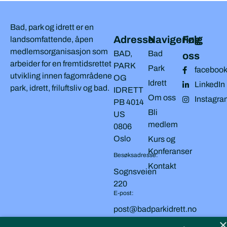
Bad, park og idrett er en
Adresse
Navigering
Følg
landsomfattende, åpen
medlemsorganisasjon som
BAD,
Bad
oss
arbeider for en fremtidsrettet
PARK
Park
faceboo
utvikling innen fagområdene
OG
Idrett
LinkedIn
park, idrett, friluftsliv og bad.
IDRETT
Om oss
Instagra
PB 4014
Bli
US
medlem
0806
Oslo
Kurs og
Konferanser
Besøksadresse:
Kontakt
Sognsveien
220
E-post:
post@badparkidrett.no