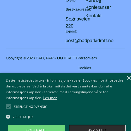
Kurs og
Konferanser
Besøksadresse:
Kontakt
Sognsveien
220
E-post:
post@badparkidrett.no
Copyright © 2026 BAD, PARK OG IDRETT
Personvern
Cookies
Tilgjengelighetserklæring
Dette nettstedet bruker informasjonskapsler (cookies) for å forbedre
din opplevelse. Ved å bruke nettstedet vårt samtykker du i alle
informasjonskapsler i samsvar med retningslinjene våre for
informasjonskapsler.
Les mer
STRENGT NØDVENDIG
VIS DETALJER
GODTA ALLE
AVVIS ALLE