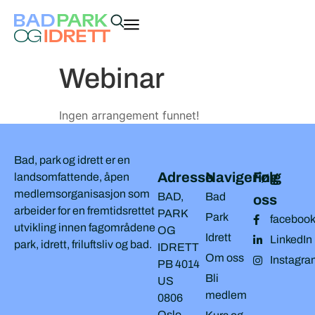
Webinar
Ingen arrangement funnet!
Bad, park og idrett er en
Adresse
Navigering
Følg
landsomfattende, åpen
medlemsorganisasjon som
BAD,
Bad
oss
arbeider for en fremtidsrettet
PARK
Park
faceboo
utvikling innen fagområdene
OG
Idrett
LinkedIn
park, idrett, friluftsliv og bad.
IDRETT
Om oss
Instagra
PB 4014
Bli
US
medlem
0806
Oslo