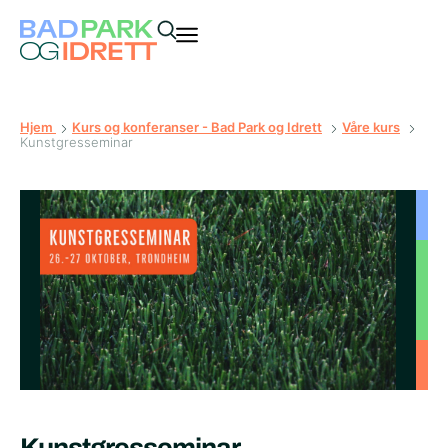
Hjem
Kurs og konferanser - Bad Park og Idrett
Våre kurs
Kunstgresseminar