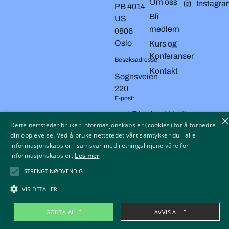
Om oss
Instagra
PB 4014
Bli
US
medlem
0806
Oslo
Kurs og
Konferanser
Besøksadresse:
Kontakt
Sognsveien
220
E-post:
post@badparkidrett.no
Dette nettstedet bruker informasjonskapsler (cookies) for å forbedre
din opplevelse. Ved å bruke nettstedet vårt samtykker du i alle
informasjonskapsler i samsvar med retningslinjene våre for
Copyright © 2026 BAD, PARK OG IDRETT
Personvern
informasjonskapsler.
Les mer
Cookies
STRENGT NØDVENDIG
Tilgjengelighetserklæring
VIS DETALJER
GODTA ALLE
AVVIS ALLE