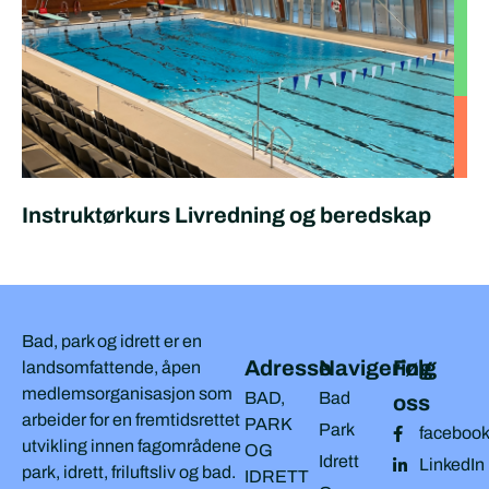
Instruktørkurs Livredning og beredskap
Bad, park og idrett er en
Adresse
Navigering
Følg
landsomfattende, åpen
medlemsorganisasjon som
BAD,
Bad
oss
arbeider for en fremtidsrettet
PARK
Park
faceboo
utvikling innen fagområdene
OG
Idrett
LinkedIn
park, idrett, friluftsliv og bad.
IDRETT