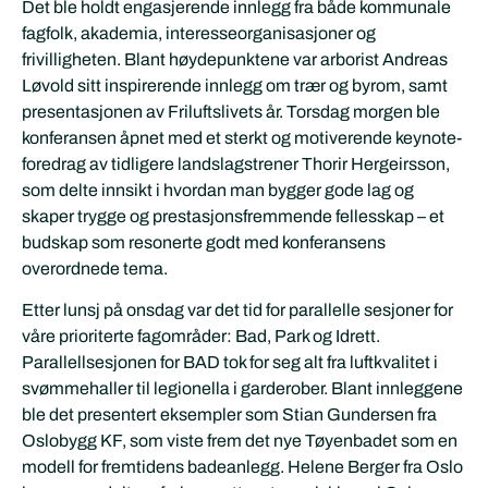
Det ble holdt engasjerende innlegg fra både kommunale
fagfolk, akademia, interesseorganisasjoner og
frivilligheten. Blant høydepunktene var arborist Andreas
Løvold sitt inspirerende innlegg om trær og byrom, samt
presentasjonen av Friluftslivets år. Torsdag morgen ble
konferansen åpnet med et sterkt og motiverende keynote-
foredrag av tidligere landslagstrener Thorir Hergeirsson,
som delte innsikt i hvordan man bygger gode lag og
skaper trygge og prestasjonsfremmende fellesskap – et
budskap som resonerte godt med konferansens
overordnede tema.
Etter lunsj på onsdag var det tid for parallelle sesjoner for
våre prioriterte fagområder: Bad, Park og Idrett.
Parallellsesjonen for BAD tok for seg alt fra luftkvalitet i
svømmehaller til legionella i garderober. Blant innleggene
ble det presentert eksempler som Stian Gundersen fra
Oslobygg KF, som viste frem det nye Tøyenbadet som en
modell for fremtidens badeanlegg. Helene Berger fra Oslo