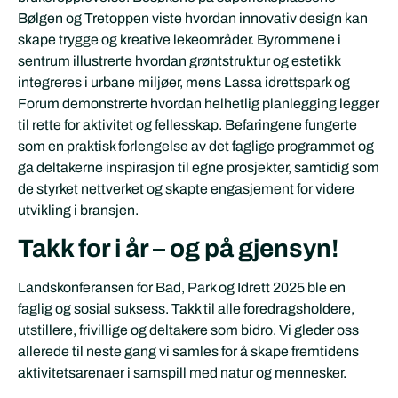
Bølgen og Tretoppen viste hvordan innovativ design kan
skape trygge og kreative lekeområder. Byrommene i
sentrum illustrerte hvordan grøntstruktur og estetikk
integreres i urbane miljøer, mens Lassa idrettspark og
Forum demonstrerte hvordan helhetlig planlegging legger
til rette for aktivitet og fellesskap. Befaringene fungerte
som en praktisk forlengelse av det faglige programmet og
ga deltakerne inspirasjon til egne prosjekter, samtidig som
de styrket nettverket og skapte engasjement for videre
utvikling i bransjen.
Takk for i år – og på gjensyn!
Landskonferansen for Bad, Park og Idrett 2025 ble en
faglig og sosial suksess. Takk til alle foredragsholdere,
utstillere, frivillige og deltakere som bidro. Vi gleder oss
allerede til neste gang vi samles for å skape fremtidens
aktivitetsarenaer i samspill med natur og mennesker.