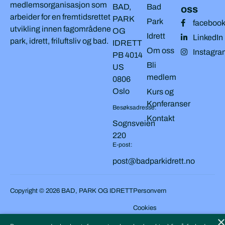
medlemsorganisasjon som
BAD,
Bad
oss
arbeider for en fremtidsrettet
PARK
Park
faceboo
utvikling innen fagområdene
OG
Idrett
LinkedIn
park, idrett, friluftsliv og bad.
IDRETT
Om oss
Instagra
PB 4014
Bli
US
medlem
0806
Oslo
Kurs og
Konferanser
Besøksadresse:
Kontakt
Sognsveien
220
E-post:
post@badparkidrett.no
Copyright © 2026 BAD, PARK OG IDRETT
Personvern
Cookies