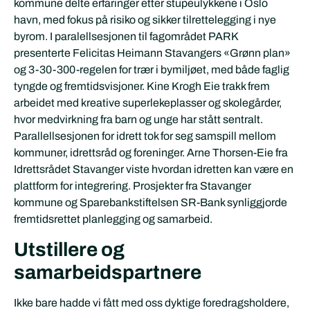
kommune delte erfaringer etter stupeulykkene i Oslo
havn, med fokus på risiko og sikker tilrettelegging i nye
byrom. I paralellsesjonen til fagområdet PARK
presenterte Felicitas Heimann Stavangers «Grønn plan»
og 3-30-300-regelen for trær i bymiljøet, med både faglig
tyngde og fremtidsvisjoner. Kine Krogh Eie trakk frem
arbeidet med kreative superlekeplasser og skolegårder,
hvor medvirkning fra barn og unge har stått sentralt.
Parallellsesjonen for idrett tok for seg samspill mellom
kommuner, idrettsråd og foreninger. Arne Thorsen-Eie fra
Idrettsrådet Stavanger viste hvordan idretten kan være en
plattform for integrering. Prosjekter fra Stavanger
kommune og Sparebankstiftelsen SR-Bank synliggjorde
fremtidsrettet planlegging og samarbeid.
Utstillere og
samarbeidspartnere
Ikke bare hadde vi fått med oss dyktige foredragsholdere,