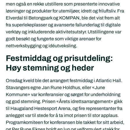
men også en rekke utstillere som presenterte innovative
løsninger og produkter for utemiljøer, idrett og friluftsliv. Fra
Elverdal til Betongpark og KOMPAN, ble det vist frem alt
fra superlekeplasser og avanserte fallunderlag til digitale
verktøy og inkluderende aktivitetsutstyr. Utstillingene var
godt besøkt og fungerte som viktige arenaer for
nettverksbygging og idéutveksling.
Festmiddag og prisutdeling:
Høy stemning og heder
Onsdag kveld ble det arrangert festmiddag i Atlantic Hall.
Stavangers egne Jan Rune Holdhus, eller «June
Kommune» var konferansier og sørget for underholdning
og god stemning. Prisen «Årets idrettsarrangement» gikk
til Haugaland Hestesport Arena, og fire representanter fra
anlegget var til stede for å ta imot prisen til stor applaus.
Programkomiteen for konferansen ble takket for sitt arbeid,
og Per Rune Eknes holdt en lun og velformulert «takk for