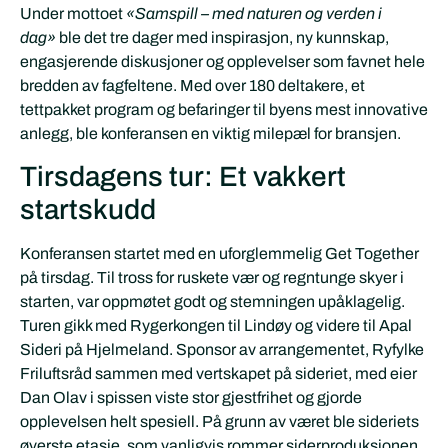
Under mottoet
«Samspill – med naturen og verden i
dag»
ble det tre dager med inspirasjon, ny kunnskap,
engasjerende diskusjoner og opplevelser som favnet hele
bredden av fagfeltene. Med over 180 deltakere, et
tettpakket program og befaringer til byens mest innovative
anlegg, ble konferansen en viktig milepæl for bransjen.
Tirsdagens tur: Et vakkert
startskudd
Konferansen startet med en uforglemmelig Get Together
på tirsdag. Til tross for ruskete vær og regntunge skyer i
starten, var oppmøtet godt og stemningen upåklagelig.
Turen gikk med Rygerkongen til Lindøy og videre til Apal
Sideri på Hjelmeland. Sponsor av arrangementet, Ryfylke
Friluftsråd sammen med vertskapet på sideriet, med eier
Dan Olav i spissen viste stor gjestfrihet og gjorde
opplevelsen helt spesiell. På grunn av været ble sideriets
øverste etasje, som vanligvis rommer siderproduksjonen,