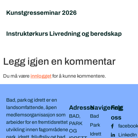
Kunstgresseminar 2026
Instruktørkurs Livredning og beredskap
Legg igjen en kommentar
Du må være
innlogget
for å kunne kommentere.
Bad, park og idrett er en
Adresse
Navigering
Følg
landsomfattende, åpen
medlemsorganisasjon som
BAD,
Bad
oss
arbeider for en fremtidsrettet
PARK
Park
faceboo
utvikling innen fagområdene
OG
Idrett
LinkedIn
park, idrett, friluftsliv og bad.