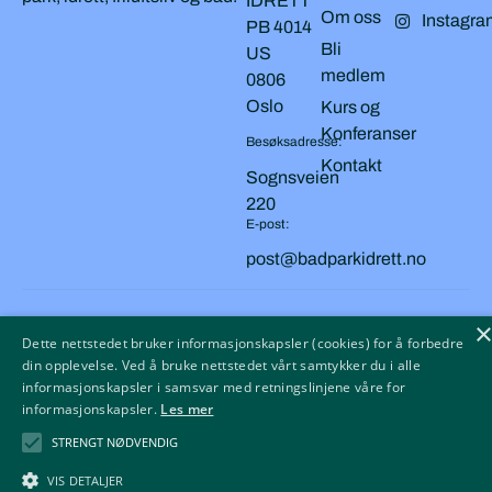
IDRETT
Om oss
Instagra
PB 4014
Bli
US
medlem
0806
Oslo
Kurs og
Konferanser
Besøksadresse:
Kontakt
Sognsveien
220
E-post:
post@badparkidrett.no
Copyright © 2026 BAD, PARK OG IDRETT
Personvern
Dette nettstedet bruker informasjonskapsler (cookies) for å forbedre
Cookies
din opplevelse. Ved å bruke nettstedet vårt samtykker du i alle
informasjonskapsler i samsvar med retningslinjene våre for
Tilgjengelighetserklæring
informasjonskapsler.
Les mer
STRENGT NØDVENDIG
VIS DETALJER