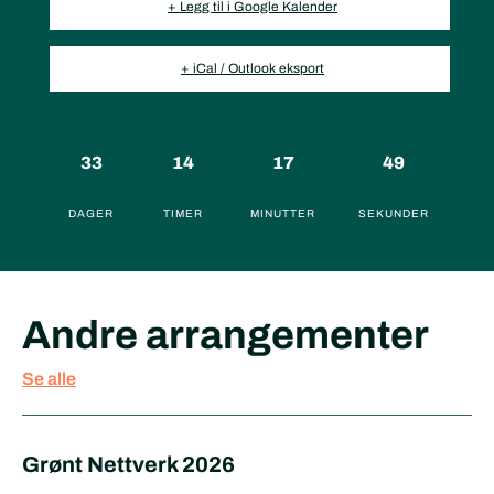
+ Legg til i Google Kalender
+ iCal / Outlook eksport
33
14
17
49
DAGER
TIMER
MINUTTER
SEKUNDER
Andre arrangementer
Se alle
Grønt Nettverk 2026