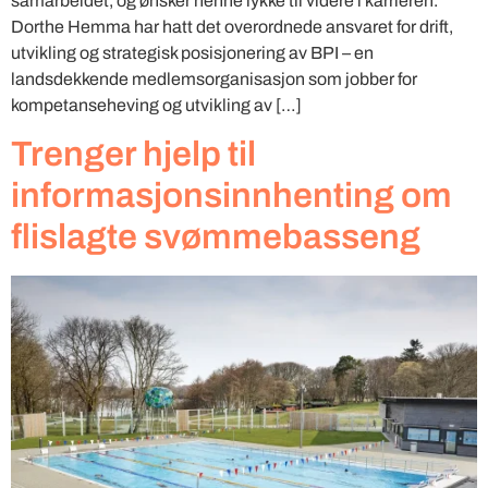
samarbeidet, og ønsker henne lykke til videre i karrieren.
Dorthe Hemma har hatt det overordnede ansvaret for drift,
utvikling og strategisk posisjonering av BPI – en
landsdekkende medlemsorganisasjon som jobber for
kompetanseheving og utvikling av […]
Trenger hjelp til
informasjonsinnhenting om
flislagte svømmebasseng