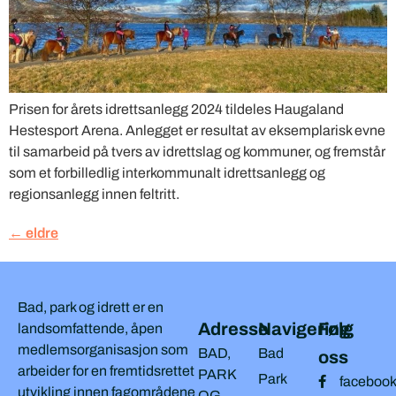
Prisen for årets idrettsanlegg 2024 tildeles Haugaland
Hestesport Arena. Anlegget er resultat av eksemplarisk evne
til samarbeid på tvers av idrettslag og kommuner, og fremstår
som et forbilledlig interkommunalt idrettsanlegg og
regionsanlegg innen feltritt.
←
eldre
Bad, park og idrett er en
Adresse
Navigering
Følg
landsomfattende, åpen
medlemsorganisasjon som
BAD,
Bad
oss
arbeider for en fremtidsrettet
PARK
Park
faceboo
utvikling innen fagområdene
OG