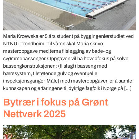
Maria Krzewska er 5.års student på byggingeniørstudiet ved
NTNU i Trondheim. Til våren skal Maria skrive
masteroppgave med tema flislegging av bade- og
svømmebassenger. Oppgaven vil ha hovedfokus på selve
bassengkonstruksjonen: (flislagt) basseng med
bæresystem, tilstøtende gulv og eventuelle
inspeksjonsganger. Målet med masteroppgaven er å samle
kunnskapen og erfaringene til dyktige fagfolk i Norge på […]
Bytrær i fokus på Grønt
Nettverk 2025