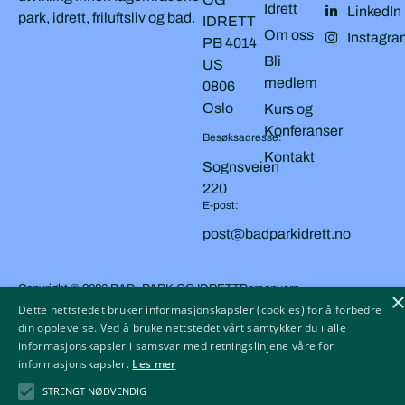
Idrett
LinkedIn
park, idrett, friluftsliv og bad.
IDRETT
Om oss
Instagra
PB 4014
Bli
US
medlem
0806
Oslo
Kurs og
Konferanser
Besøksadresse:
Kontakt
Sognsveien
220
E-post:
post@badparkidrett.no
Copyright © 2026 BAD, PARK OG IDRETT
Personvern
Dette nettstedet bruker informasjonskapsler (cookies) for å forbedre
Cookies
din opplevelse. Ved å bruke nettstedet vårt samtykker du i alle
informasjonskapsler i samsvar med retningslinjene våre for
Tilgjengelighetserklæring
informasjonskapsler.
Les mer
STRENGT NØDVENDIG