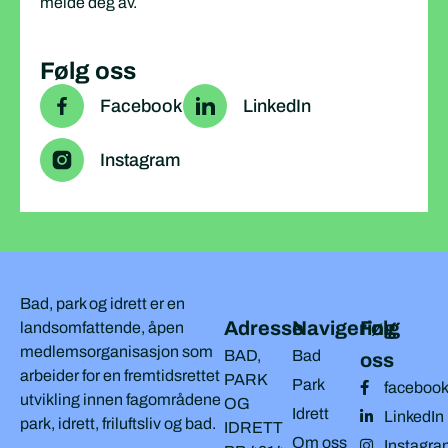
melde deg av.
Følg oss
Facebook
LinkedIn
Instagram
Bad, park og idrett er en
Adresse
Navigering
Følg
landsomfattende, åpen
medlemsorganisasjon som
BAD,
Bad
oss
arbeider for en fremtidsrettet
PARK
Park
faceboo
utvikling innen fagområdene
OG
Idrett
LinkedIn
park, idrett, friluftsliv og bad.
IDRETT
Om oss
Instagra