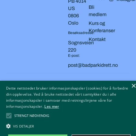
PB 4014
Bli
US
medlem
0806
Oslo
Kurs og
Konferanser
Besøksadresse:
Kontakt
Sognsveien
220
E-post:
post@badparkidrett.no
Copyright © 2026 BAD, PARK OG IDRETT
Personvern
Dette nettstedet bruker informasjonskapsler (cookies) for å forbedre
Cookies
din opplevelse. Ved å bruke nettstedet vårt samtykker du i alle
informasjonskapsler i samsvar med retningslinjene våre for
Tilgjengelighetserklæring
informasjonskapsler.
Les mer
STRENGT NØDVENDIG
VIS DETALJER