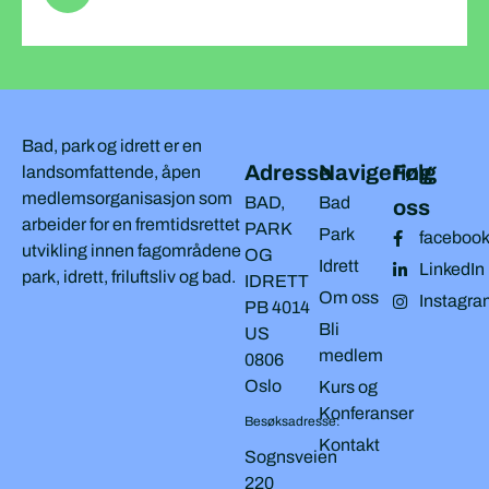
Bad, park og idrett er en
Adresse
Navigering
Følg
landsomfattende, åpen
medlemsorganisasjon som
BAD,
Bad
oss
arbeider for en fremtidsrettet
PARK
Park
faceboo
utvikling innen fagområdene
OG
Idrett
LinkedIn
park, idrett, friluftsliv og bad.
IDRETT
Om oss
Instagra
PB 4014
Bli
US
medlem
0806
Oslo
Kurs og
Konferanser
Besøksadresse:
Kontakt
Sognsveien
220